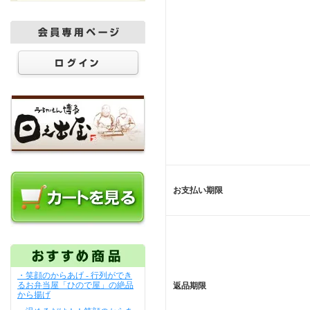
お支払い期限
・笑顔のからあげ - 行列ができ
るお弁当屋「ひので屋」の絶品
返品期限
から揚げ