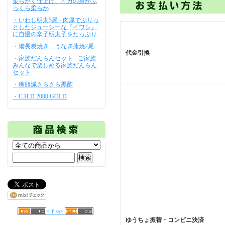
柔らかく仕上げ、イカの身がふ
っくら柔らか
・いわし明太5尾 - 肉厚でぷりっ
としたジューシーな『イワシ』
に自慢の辛子明太子をたっぷり
・備長炭焼き うなぎ蒲焼2尾
代金引換
・家族だんらんセット - ご家族
みんなで楽しめる家族だんらん
セット
・糖脂減さらさら黒酢
・C.H.D 2000 GOLD
<ｆ/a>
ゆうちょ振替・コンビニ決済