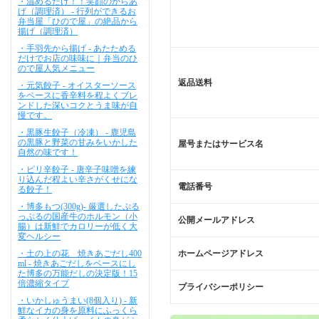
・温めるだけ！！笑顔のからあ
げ（調理済） - 行列ができるお
弁当屋「ひので屋」の絶品から
揚げ（調理済）
・手羽先から揚げ - あたためる
だけでお店の味味に｜弁当のひ
ので屋人気メニュー
返品送料
・元気餃子 - オイスターソース
をベースに香辛料を程よくブレ
ンドした深いコクとうま味が自
慢です。
・黒豚生餃子（冷凍） - 鹿児島
の黒豚と野菜の甘みをいかした
屋号またはサービス名
自然の味です！
・ピリ辛餃子 - 唐辛子味噌を練
り込んだ程よい辛さがくせにな
電話番号
る餃子！
・博多もつ(300g)- 厳選したぷる
っぷるの国産牛のホルモン（小
公開メールアドレス
腸）は新鮮でカロリーが低く大
変ヘルシー
・土の上の花 焼きあごだし400
ホームページアドレス
ml - 焼きあごだしをベースにし
た博多の万能だしの決定版！15
倍濃縮タイプ
プライバシーポリシー
・いかしゅうまい(8個入り) - 新
鮮なイカの身を原料にふっくら