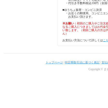
・代引き手数料税込330円（全国
■ゆうちょ振替・コンビニ決済
・お近くの郵便局、コンビニエン
お支払い頂けます。
※お願い：
初回のご購入やご注文総
なるご購入につきましてはお代金
い致します。（初回ご購入の方は
ん）
お支払い方法について詳しくは
こ
トップページ
|
特定商取引法に基づく表記
|
支払
Copyright © ま