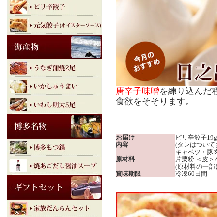
唐辛子味噌
を練り込んだ
食欲をそそります。
お届け
ピリ辛餃子19g
内容
(タレはついて
キャベツ・豚
原材料
片栗粉 ＜皮
(原材料の一部
賞味期限
冷凍60日間