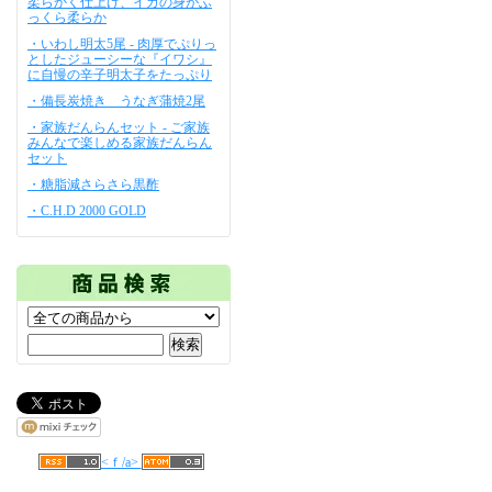
柔らかく仕上げ、イカの身がふ
っくら柔らか
・いわし明太5尾 - 肉厚でぷりっ
としたジューシーな『イワシ』
に自慢の辛子明太子をたっぷり
・備長炭焼き うなぎ蒲焼2尾
・家族だんらんセット - ご家族
みんなで楽しめる家族だんらん
セット
・糖脂減さらさら黒酢
・C.H.D 2000 GOLD
<ｆ/a>