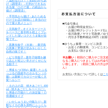
・温めるだけ！！笑顔のからあ
げ（調理済） - 行列ができるお
弁当屋「ひので屋」の絶品から
揚げ（調理済）
・手羽先から揚げ - あたためる
だけでお店の味味に｜弁当のひ
ので屋人気メニュー
■代金引換え
・お届け時現金支払い
・元気餃子 - オイスターソース
・お届け時クレジットカード払
をベースに香辛料を程よくブレ
・佐川急便／ヤマト宅急便／ゆ
ンドした深いコクとうま味が自
・代引き手数料税込330円（全国
慢です。
■ゆうちょ振替・コンビニ決済
・黒豚生餃子（冷凍） - 鹿児島
・お近くの郵便局、コンビニエン
の黒豚と野菜の甘みをいかした
お支払い頂けます。
自然の味です！
・ピリ辛餃子 - 唐辛子味噌を練
※お願い：
初回のご購入やご注文総
り込んだ程よい辛さがくせにな
なるご購入につきましてはお代金
る餃子！
い致します。（初回ご購入の方は
ん）
・博多もつ(300g)- 厳選したぷる
っぷるの国産牛のホルモン（小
お支払い方法について詳しくは
こ
腸）は新鮮でカロリーが低く大
変ヘルシー
・土の上の花 焼きあごだし400
ml - 焼きあごだしをベースにし
た博多の万能だしの決定版！15
倍濃縮タイプ
・いかしゅうまい(8個入り) - 新
鮮なイカの身を原料にふっくら