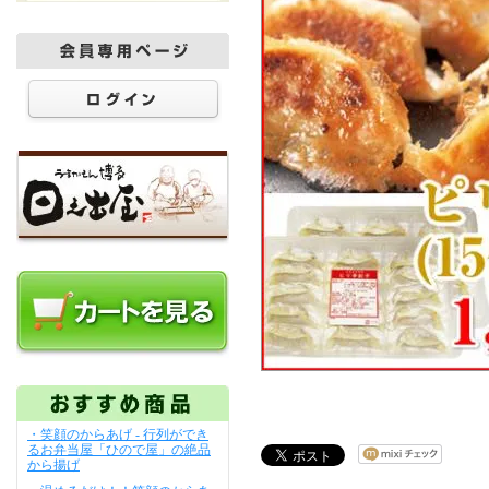
・笑顔のからあげ - 行列ができ
るお弁当屋「ひので屋」の絶品
から揚げ