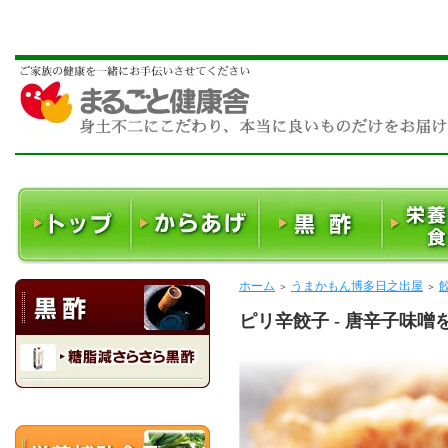
ホーム
うまかもん博多日之出屋
＞
＞
ピリ辛餃子 - 唐辛子味